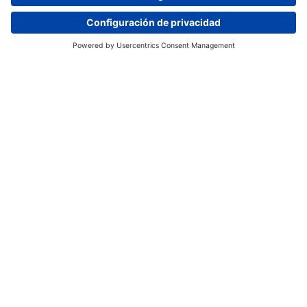
Contacto
Solicita información
Mantente al día de las últimas noticias y
anuncios de Internacional Aravaca.
Únete a nuestra comunidad