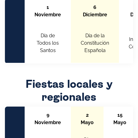
1
6
Noviembre
Diciembre
Di
Día de
Día de la
Inm
Todos los
Constitución
Con
Santos
Española
Fiestas locales y
regionales
9
2
15
Noviembre
Mayo
Mayo