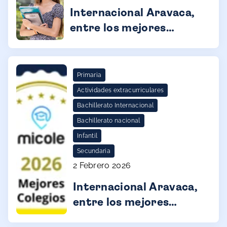
Internacional Aravaca,
entre los mejores
colegios de la
Comunidad de Madrid
(2026) por Micole.net
Primaria
Actividades extracurriculares
Bachillerato Internacional
Bachillerato nacional
Infantil
Secundaria
2 Febrero 2026
Internacional Aravaca,
entre los mejores
colegios privados de