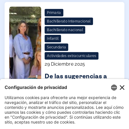
España (2026) por
Micole.net
Primaria
Bachillerato Internacional
Bachillerato nacional
Infantil
Secundaria
Actividades extracurriculares
29 Diciembre 2025
De las sugerencias a
los resultados.
Mejoras visibles y una
evaluación mejorada