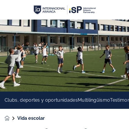
Clubs, deportes y oportunidades
Multilingüismo
Testimo
Vida escolar