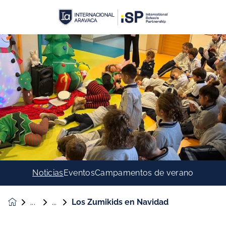
Noticias
Eventos
Campamentos de verano
Los Zumikids en Navidad