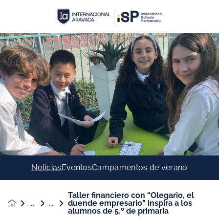
Noticias
Eventos
Campamentos de verano
Taller financiero con “Olegario, el
duende empresario” inspira a los
Noticias &
alumnos de 5.º de primaria
Eventos