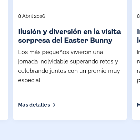
8 Abril 2026
8
Ilusión y diversión en la visita
sorpresa del Easter Bunny
Los más pequeños vivieron una
I
jornada inolvidable superando retos y
r
celebrando juntos con un premio muy
r
especial
p
c
r
Más detalles
M