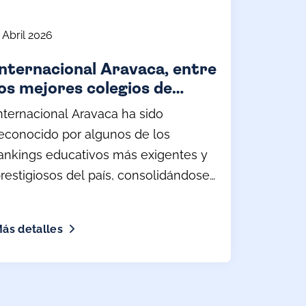
 Abril 2026
Internacional Aravaca, entre
los mejores colegios de
España según los principales
nternacional Aravaca ha sido
rankings educativos (2026)
econocido por algunos de los
ankings educativos más exigentes y
restigiosos del país, consolidándose
omo uno de los colegios de
eferencia a nivel nacional.
ás detalles