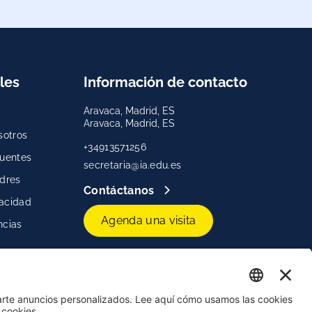
les
Información de contacto
Aravaca, Madrid, ES
Aravaca, Madrid, ES
sotros
+34913571256
cuentes
secretaria@ia.edu.es
adres
Contáctanos
vacidad
Agenda una visita
ncias
s