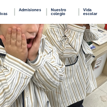
Admisiones
Nuestro
Vida
ivas
colegio
escolar