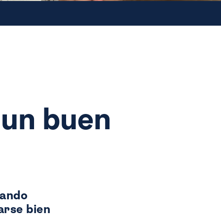
s un buen
zando
arse bien