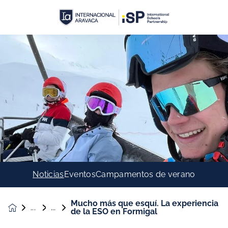
Noticias
Eventos
Campamentos de verano
Mucho más que esquí. La experiencia
Noticias &
de la ESO en Formigal
Eventos